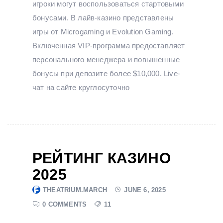
игроки могут воспользоваться стартовыми
бонусами. В лайв-казино представлены
игры от Microgaming и Evolution Gaming.
Включенная VIP-программа предоставляет
персонального менеджера и повышенные
бонусы при депозите более $10,000. Live-
чат на сайте круглосуточно
РЕЙТИНГ КАЗИНО
2025
THEATRIUM.MARCH
JUNE 6, 2025
0 COMMENTS
11