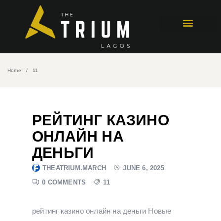
Home
11
РЕЙТИНГ КАЗИНО
ОНЛАЙН НА
ДЕНЬГИ
THEATRIUM.MARCH
JUNE 6, 2025
0 COMMENTS
11
рейтинг казино онлайн на деньги Новые