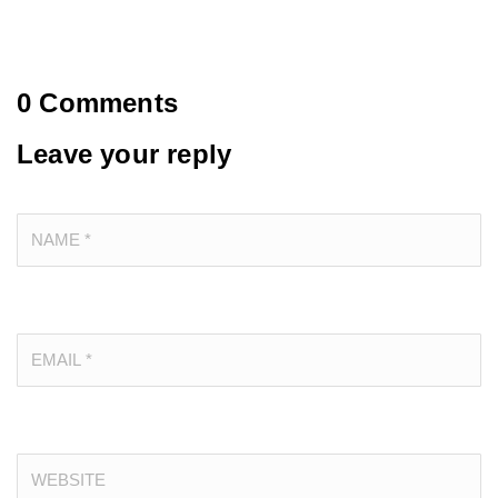
0
Comments
Leave your reply