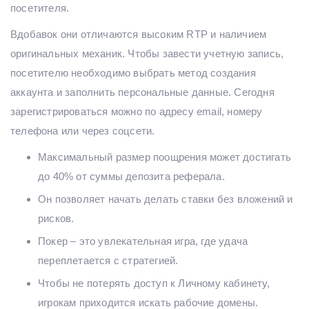
посетителя.
Вдобавок они отличаются высоким RTP и наличием
оригинальных механик. Чтобы завести учетную запись,
посетителю необходимо выбрать метод создания
аккаунта и заполнить персональные данные. Сегодня
зарегистрироваться можно по адресу email, номеру
телефона или через соцсети.
Максимальный размер поощрения может достигать
до 40% от суммы депозита реферала.
Он позволяет начать делать ставки без вложений и
рисков.
Покер – это увлекательная игра, где удача
переплетается с стратегией.
Чтобы не потерять доступ к Личному кабинету,
игрокам приходится искать рабочие домены.