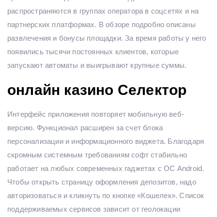
распространяются в группах оператора в соцсетях и на
партнерских платформах. В обзоре подробно описаны
развлечения и бонусы площадки. За время работы у него
появились тысячи постоянных клиентов, которые
запускают автоматы и выигрывают крупные суммы.
онлайн казино Селектор
Интерфейс приложения повторяет мобильную веб-
версию. Функционал расширен за счет блока
персонализации и информационного виджета. Благодаря
скромным системным требованиям софт стабильно
работает на любых современных гаджетах с ОС Android.
Чтобы открыть страницу оформления депозитов, надо
авторизоваться и кликнуть по кнопке «Кошелек». Список
поддерживаемых сервисов зависит от геолокации