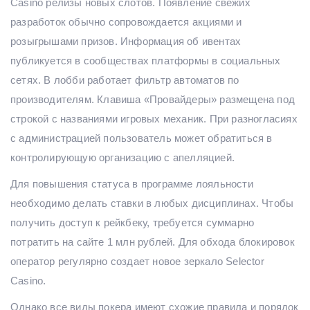
Casino релизы новых слотов. Появление свежих
разработок обычно сопровождается акциями и
розыгрышами призов. Информация об ивентах
публикуется в сообществах платформы в социальных
сетях. В лобби работает фильтр автоматов по
производителям. Клавиша «Провайдеры» размещена под
строкой с названиями игровых механик. При разногласиях
с администрацией пользователь может обратиться в
контролирующую организацию с апелляцией.
Для повышения статуса в программе лояльности
необходимо делать ставки в любых дисциплинах. Чтобы
получить доступ к рейкбеку, требуется суммарно
потратить на сайте 1 млн рублей. Для обхода блокировок
оператор регулярно создает новое зеркало Selector
Casino.
Однако все виды покера имеют схожие правила и порядок