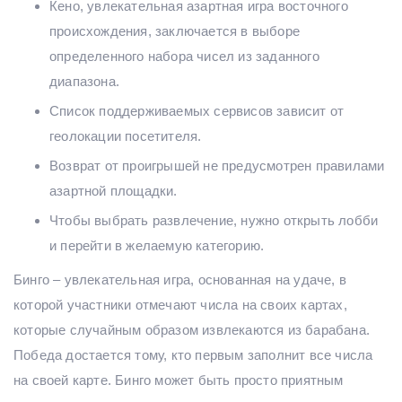
Кено, увлекательная азартная игра восточного
происхождения, заключается в выборе
определенного набора чисел из заданного
диапазона.
Список поддерживаемых сервисов зависит от
геолокации посетителя.
Возврат от проигрышей не предусмотрен правилами
азартной площадки.
Чтобы выбрать развлечение, нужно открыть лобби
и перейти в желаемую категорию.
Бинго – увлекательная игра, основанная на удаче, в
которой участники отмечают числа на своих картах,
которые случайным образом извлекаются из барабана.
Победа достается тому, кто первым заполнит все числа
на своей карте. Бинго может быть просто приятным