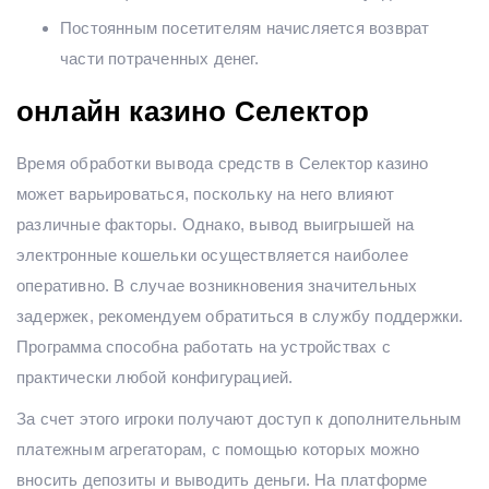
Постоянным посетителям начисляется возврат
части потраченных денег.
онлайн казино Селектор
Время обработки вывода средств в Селектор казино
может варьироваться, поскольку на него влияют
различные факторы. Однако, вывод выигрышей на
электронные кошельки осуществляется наиболее
оперативно. В случае возникновения значительных
задержек, рекомендуем обратиться в службу поддержки.
Программа способна работать на устройствах с
практически любой конфигурацией.
За счет этого игроки получают доступ к дополнительным
платежным агрегаторам, с помощью которых можно
вносить депозиты и выводить деньги. На платформе