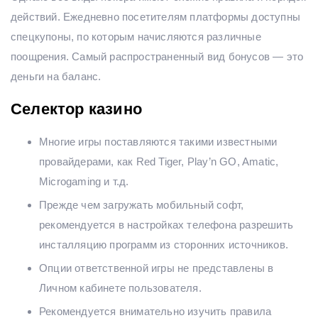
действий. Ежедневно посетителям платформы доступны
спецкупоны, по которым начисляются различные
поощрения. Самый распространенный вид бонусов ― это
деньги на баланс.
Селектор казино
Многие игры поставляются такими известными
провайдерами, как Red Tiger, Play’n GO, Amatic,
Microgaming и т.д.
Прежде чем загружать мобильный софт,
рекомендуется в настройках телефона разрешить
инсталляцию программ из сторонних источников.
Опции ответственной игры не представлены в
Личном кабинете пользователя.
Рекомендуется внимательно изучить правила