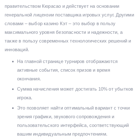
правительством Кюрасао и действует на основании
генеральной лицензии поставщика игровых услуг. Другими
словами – выбор казино Кэт – это выбор в пользу
максимального уровня безопасности и надежности, а
также в пользу современных технологических решений и
инноваций.
На главной странице турниров отображаются
активные события, список призов и время
окончания.
Сумма начисления может достигать 10% от убытков
игрока.
Это позволяет найти оптимальный вариант с точки
зрения графики, звукового сопровождения и
пользовательского интерфейса, соответствующий
вашим индивидуальным предпочтениям.