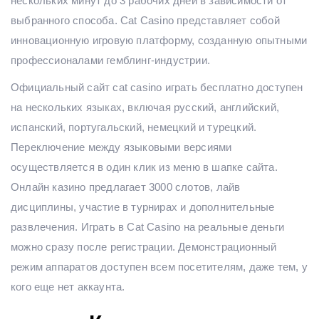
нескольких минут до 3 рабочих дней в зависимости от
выбранного способа. Cat Casino представляет собой
инновационную игровую платформу, созданную опытными
профессионалами гемблинг-индустрии.
Официальный сайт cat casino играть бесплатно доступен
на нескольких языках, включая русский, английский,
испанский, португальский, немецкий и турецкий.
Переключение между языковыми версиями
осуществляется в один клик из меню в шапке сайта.
Онлайн казино предлагает 3000 слотов, лайв
дисциплины, участие в турнирах и дополнительные
развлечения. Играть в Cat Casino на реальные деньги
можно сразу после регистрации. Демонстрационный
режим аппаратов доступен всем посетителям, даже тем, у
кого еще нет аккаунта.