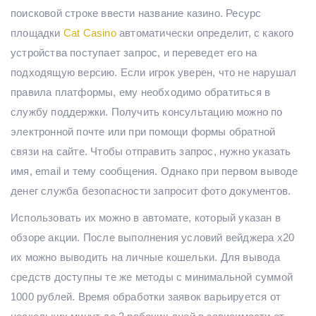
поисковой строке ввести название казино. Ресурс
площадки
Cat Casino
автоматически определит, с какого
устройства поступает запрос, и переведет его на
подходящую версию. Если игрок уверен, что не нарушал
правила платформы, ему необходимо обратиться в
службу поддержки. Получить консультацию можно по
электронной почте или при помощи формы обратной
связи на сайте. Чтобы отправить запрос, нужно указать
имя, email и тему сообщения. Однако при первом выводе
денег служба безопасности запросит фото документов.
Использовать их можно в автомате, который указан в
обзоре акции. После выполнения условий вейджера х20
их можно выводить на личные кошельки. Для вывода
средств доступны те же методы с минимальной суммой
1000 рублей. Время обработки заявок варьируется от