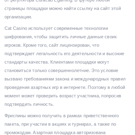
страницы площадки можно найти ссылку на сайт этой
организации.
Cat Casino использует современные технологии
шифрования, чтобы защитить личные данные своих
игроков. Кроме того, сайт лицензирован, что
подтверждает легальность его деятельности и высокие
стандарты качества. Клиентами площадки могут
становиться только совершеннолетние. Это условие
вызвано требованиями закона и международных правил
проведения азартных игр в интернете. Поэтому в любой
момент может проверить возраст участника, попросив
подтвердить личность.
Фриспины можно получить в рамках приветственного
пакета, при участии в акциях и турнирах, а также по
промокодам. Азартная площадка авторизована