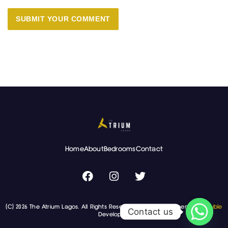
Home
About
Bedrooms
Contact
(C) 2026 The Atrium Lagos. All Rights Reserved. Web Development by
Fresible
Contact us
Developers