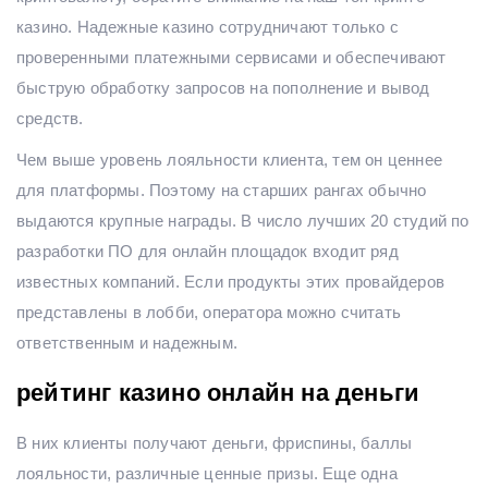
казино. Надежные казино сотрудничают только с
проверенными платежными сервисами и обеспечивают
быструю обработку запросов на пополнение и вывод
средств.
Чем выше уровень лояльности клиента, тем он ценнее
для платформы. Поэтому на старших рангах обычно
выдаются крупные награды. В число лучших 20 студий по
разработки ПО для онлайн площадок входит ряд
известных компаний. Если продукты этих провайдеров
представлены в лобби, оператора можно считать
ответственным и надежным.
рейтинг казино онлайн на деньги
В них клиенты получают деньги, фриспины, баллы
лояльности, различные ценные призы. Еще одна