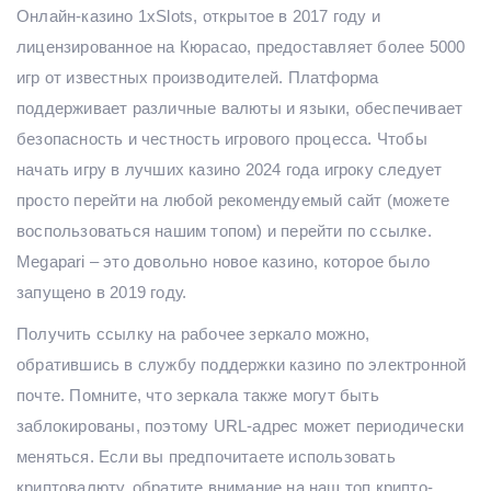
Онлайн-казино 1xSlots, открытое в 2017 году и
лицензированное на Кюрасао, предоставляет более 5000
игр от известных производителей. Платформа
поддерживает различные валюты и языки, обеспечивает
безопасность и честность игрового процесса. Чтобы
начать игру в лучших казино 2024 года игроку следует
просто перейти на любой рекомендуемый сайт (можете
воспользоваться нашим топом) и перейти по ссылке.
Megapari – это довольно новое казино, которое было
запущено в 2019 году.
Получить ссылку на рабочее зеркало можно,
обратившись в службу поддержки казино по электронной
почте. Помните, что зеркала также могут быть
заблокированы, поэтому URL-адрес может периодически
меняться. Если вы предпочитаете использовать
криптовалюту, обратите внимание на наш топ крипто-