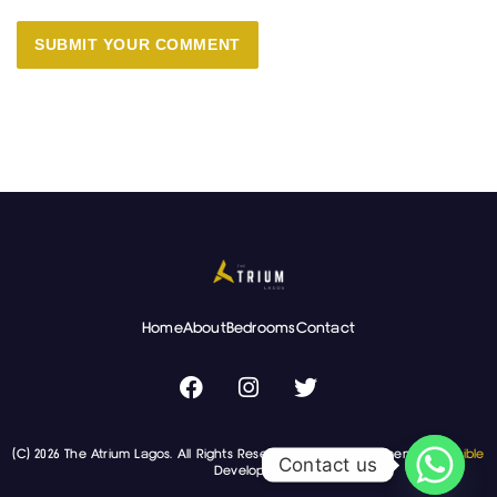
Home
About
Bedrooms
Contact
(C) 2026 The Atrium Lagos. All Rights Reserved. Web Development by
Fresible
Contact us
Developers