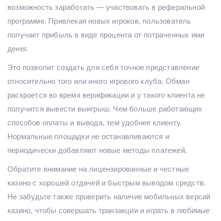
возможность заработать — участвовать в реферальной
программе. Привлекая новых игроков, пользователь
получает прибыль в виде процента от потраченных ими
денег.
Это позволит создать для себя точное представление
относительно того или иного игрового клуба. Обман
раскроется во время верификации и у такого клиента не
получится вывести выигрыш. Чем больше работающих
способов оплаты и вывода, тем удобнее клиенту.
Нормальные площадки не останавливаются и
периодически добавляют новые методы платежей.
Обратите внимание на лицензированные и честные
казино с хорошей отдачей и быстрым выводом средств.
Не забудьте также проверить наличие мобильных версий
казино, чтобы совершать транзакции и играть в любимые