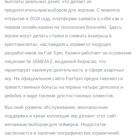
выплаты реальных денег, что делает их
предпочтительным выбором для игроков. C момента
открытия в 2018 году, платформа заявила о себе как о
первом онлайн-казино на технологии блокчейн. Здесь
игроки могут делать ставки и снимать выигрыш в
криптовалютах, наслаждаясь играми от ведущих
разработчиков на Fair Spin. Казино работает на основании
лицензии № 1668/JAZ, выданной Кюрасао, что
гарантирует законную деятельность в сфере азартных
игр. На официальном сайте FairSpin предоставляются
приветственные бонусы на первые четыре депозита и
рейкбек в виде токенов для постоянных клиентов.
Высокий уровень обслуживания, многоязычная
поддержка и яркая коллекция игр делают этот сайт
желанным выбором для геймеров. Недостаток
заключается в наличии географических ограничений.