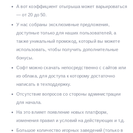
А вот коэффициент отыгрыша может варьироваться
— от 20 до 50.
У нас собраны эксклюзивные предложения,
доступные только для наших пользователей, а
также уникальный промокод, который вы можете
использовать, чтобы получить дополнительные
бонусы.
Софт можно скачать непосредственно с сайтов или
из облака, для доступа к которому достаточно
написать в техподдержку.
Отсутствие вопросов со стороны администрации
для начала.
На это влияет появление новых платформ,
изменения правил и условий на действующих и т.д.
Большое количество игорных заведений (только в