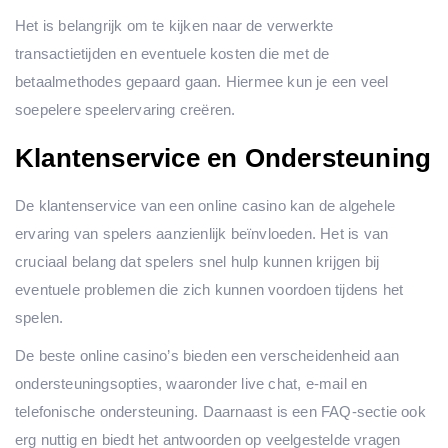
Het is belangrijk om te kijken naar de verwerkte
transactietijden en eventuele kosten die met de
betaalmethodes gepaard gaan. Hiermee kun je een veel
soepelere speelervaring creëren.
Klantenservice en Ondersteuning
De klantenservice van een online casino kan de algehele
ervaring van spelers aanzienlijk beïnvloeden. Het is van
cruciaal belang dat spelers snel hulp kunnen krijgen bij
eventuele problemen die zich kunnen voordoen tijdens het
spelen.
De beste online casino’s bieden een verscheidenheid aan
ondersteuningsopties, waaronder live chat, e-mail en
telefonische ondersteuning. Daarnaast is een FAQ-sectie ook
erg nuttig en biedt het antwoorden op veelgestelde vragen