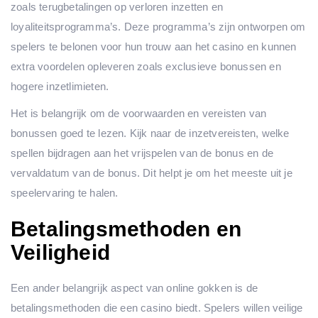
zoals terugbetalingen op verloren inzetten en
loyaliteitsprogramma’s. Deze programma’s zijn ontworpen om
spelers te belonen voor hun trouw aan het casino en kunnen
extra voordelen opleveren zoals exclusieve bonussen en
hogere inzetlimieten.
Het is belangrijk om de voorwaarden en vereisten van
bonussen goed te lezen. Kijk naar de inzetvereisten, welke
spellen bijdragen aan het vrijspelen van de bonus en de
vervaldatum van de bonus. Dit helpt je om het meeste uit je
speelervaring te halen.
Betalingsmethoden en
Veiligheid
Een ander belangrijk aspect van online gokken is de
betalingsmethoden die een casino biedt. Spelers willen veilige