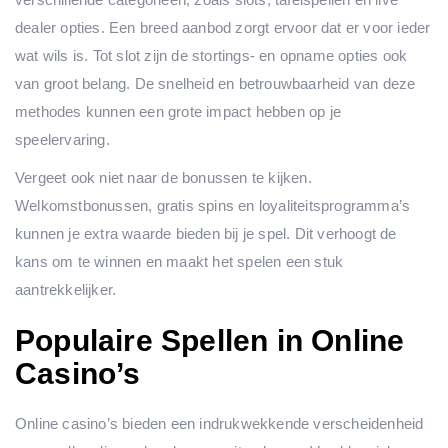
dealer opties. Een breed aanbod zorgt ervoor dat er voor ieder
wat wils is. Tot slot zijn de stortings- en opname opties ook
van groot belang. De snelheid en betrouwbaarheid van deze
methodes kunnen een grote impact hebben op je
speelervaring.
Vergeet ook niet naar de bonussen te kijken.
Welkomstbonussen, gratis spins en loyaliteitsprogramma’s
kunnen je extra waarde bieden bij je spel. Dit verhoogt de
kans om te winnen en maakt het spelen een stuk
aantrekkelijker.
Populaire Spellen in Online
Casino’s
Online casino’s bieden een indrukwekkende verscheidenheid