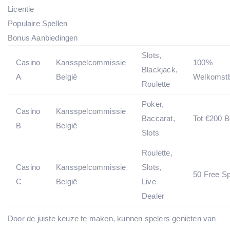
Licentie
Populaire Spellen
Bonus Aanbiedingen
Slots,
Casino
Kansspelcommissie
100%
Blackjack,
A
België
Welkomst
Roulette
Poker,
Casino
Kansspelcommissie
Baccarat,
Tot €200 
B
België
Slots
Roulette,
Casino
Kansspelcommissie
Slots,
50 Free S
C
België
Live
Dealer
Door de juiste keuze te maken, kunnen spelers genieten van