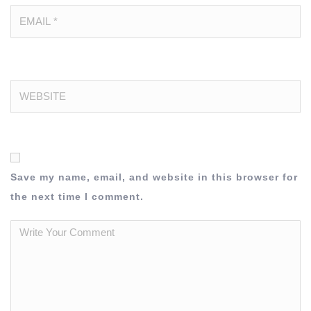
Save my name, email, and website in this browser for
the next time I comment.