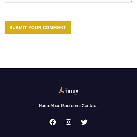
Home
About
Bedrooms
Contact