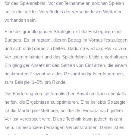
für das Spielerlebnis. Vor der Teilnahme an solchen Spielen
sollte ein solides Verständnis der verschiedenen Wettarten
vorhanden sein.
Eine der grundlegenden Strategien ist die Festlegung eines
Budgets. Es ist ratsam, diesen Betrag im Voraus festzulegen
und sich strikt daran zu halten. Dadurch wird das Risiko von
Verlusten minimiert und das Spielerlebnis bleibt unterhaltsam.
Ein gängiger Ansatz ist das Setzen von Einsätzen, die einem
bestimmten Prozentsatz des Gesamtbudgets entsprechen,
zum Beispiel 1–5% pro Runde.
Die Förderung von systematischen Ansätzen kann ebenfalls
helfen, die Ergebnisse zu optimieren. Eine beliebte Strategie
ist die Martingale-Methode, bei der der Einsatz nach jedem
Verlust verdoppelt wird. Diese Technik kann jedoch riskant
sein, insbesondere bei langen Verluststrähnen. Daher ist es