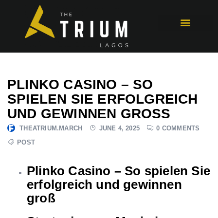
PLINKO CASINO – SO
SPIELEN SIE ERFOLGREICH
UND GEWINNEN GROSS
THEATRIUM.MARCH
JUNE 4, 2025
0 COMMENTS
POST
Plinko Casino – So spielen Sie
erfolgreich und gewinnen
groß