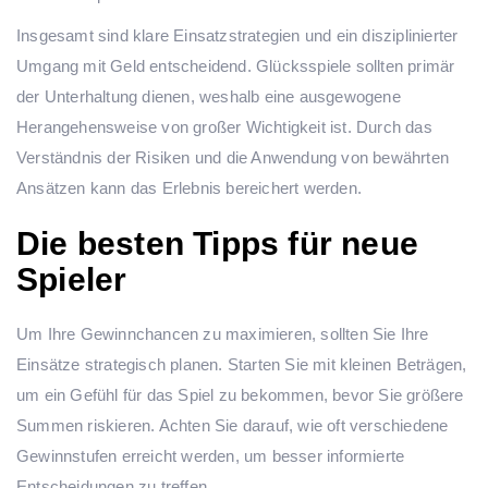
Insgesamt sind klare Einsatzstrategien und ein disziplinierter
Umgang mit Geld entscheidend. Glücksspiele sollten primär
der Unterhaltung dienen, weshalb eine ausgewogene
Herangehensweise von großer Wichtigkeit ist. Durch das
Verständnis der Risiken und die Anwendung von bewährten
Ansätzen kann das Erlebnis bereichert werden.
Die besten Tipps für neue
Spieler
Um Ihre Gewinnchancen zu maximieren, sollten Sie Ihre
Einsätze strategisch planen. Starten Sie mit kleinen Beträgen,
um ein Gefühl für das Spiel zu bekommen, bevor Sie größere
Summen riskieren. Achten Sie darauf, wie oft verschiedene
Gewinnstufen erreicht werden, um besser informierte
Entscheidungen zu treffen.