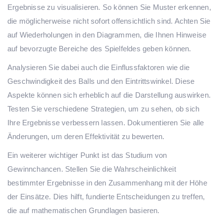
Ergebnisse zu visualisieren. So können Sie Muster erkennen,
die möglicherweise nicht sofort offensichtlich sind. Achten Sie
auf Wiederholungen in den Diagrammen, die Ihnen Hinweise
auf bevorzugte Bereiche des Spielfeldes geben können.
Analysieren Sie dabei auch die Einflussfaktoren wie die
Geschwindigkeit des Balls und den Eintrittswinkel. Diese
Aspekte können sich erheblich auf die Darstellung auswirken.
Testen Sie verschiedene Strategien, um zu sehen, ob sich
Ihre Ergebnisse verbessern lassen. Dokumentieren Sie alle
Änderungen, um deren Effektivität zu bewerten.
Ein weiterer wichtiger Punkt ist das Studium von
Gewinnchancen. Stellen Sie die Wahrscheinlichkeit
bestimmter Ergebnisse in den Zusammenhang mit der Höhe
der Einsätze. Dies hilft, fundierte Entscheidungen zu treffen,
die auf mathematischen Grundlagen basieren.