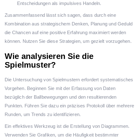
Entscheidungen als impulsives Handeln.
Zusammenfassend lässt sich sagen, dass durch eine
Kombination aus strategischem Denken, Planung und Geduld
die Chancen auf eine positive Erfahrung maximiert werden
können. Nutzen Sie diese Strategien, um gezielt vorzugehen.
Wie analysieren Sie die
Spielmuster?
Die Untersuchung von Spielmustern erfordert systematisches
Vorgehen. Beginnen Sie mit der Erfassung von Daten
bezüglich der Ballbewegungen und den resultierenden
Punkten. Führen Sie dazu ein präzises Protokoll über mehrere
Runden, um Trends zu identifizieren.
Ein effektives Werkzeug ist die Erstellung von Diagrammen.
Verwenden Sie Grafiken, um die Häufigkeit bestimmter