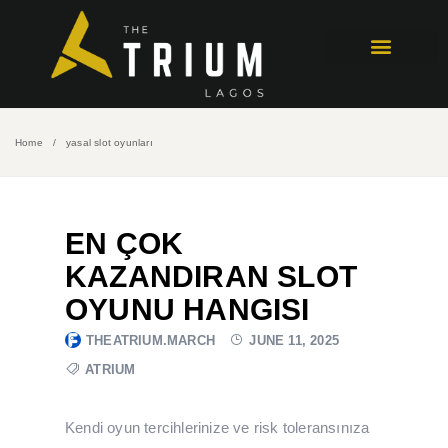
Home
yasal slot oyunları
EN ÇOK
KAZANDIRAN SLOT
OYUNU HANGISI
THEATRIUM.MARCH
JUNE 11, 2025
ATRIUM
Kendi oyun tercihlerinize ve risk toleransınıza