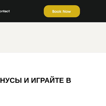
Book Now
ontact
НУСЫ И ИГРАЙТЕ В