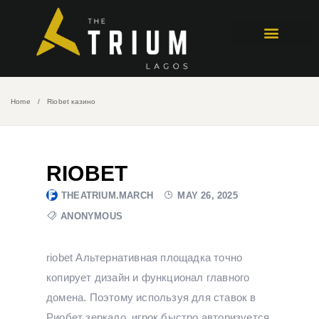
Home
Riobet казино
RIOBET
THEATRIUM.MARCH
MAY 26, 2025
ANONYMOUS
riobet Альтернативная площадка точно
копирует дизайн и функционал главного
домена. Поэтому используя для ставок в
Риобет зеркало, игрок быстро авторизуется