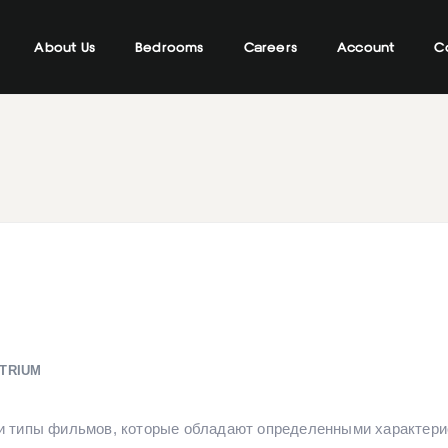
About Us
Bedrooms
Careers
Account
C
TRIUM
и типы фильмов, которые обладают определенными характери