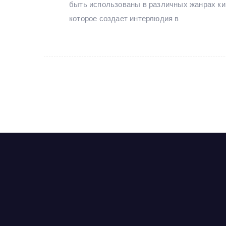
быть использованы в различных жанрах кин
которое создает интерлюдия в