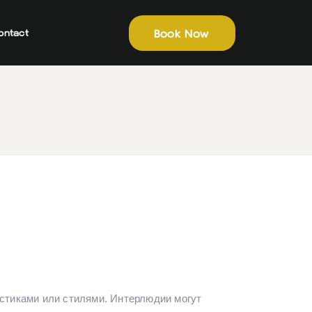
Book Now
ontact
стиками или стилями. Интерлюдии могут