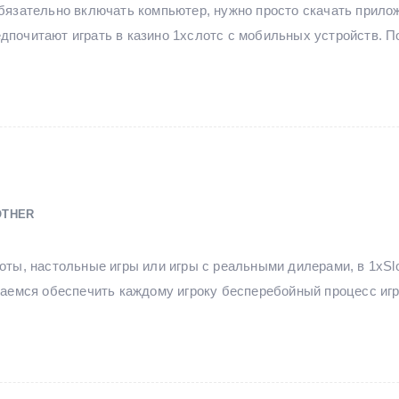
бязательно включать компьютер, нужно просто скачать прило
дпочитают играть в казино 1xслотс с мобильных устройств. 
OTHER
оты, настольные игры или игры с реальными дилерами, в 1xSl
араемся обеспечить каждому игроку бесперебойный процесс и