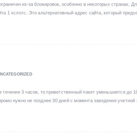
ограничен из-за блокировок, особенно в некоторых странах. Д
та 1 хслотс. Это альтернативный адрес сайта, который пред
NCATEGORIZED
в течение 3 часов, то приветственный пакет уменьшается до 
ромо нужно не позднее 30 дней с момента заведения учетной 