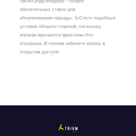
такого рода вейджер – оборот
обязательных ставок для
обналичивания награды. 1хСлотс подобные
условия обошли стороной, поскольку
игрокам вручаются фриспины без
отыгрыша. В личном кабинете игрока, в
открытом доступе