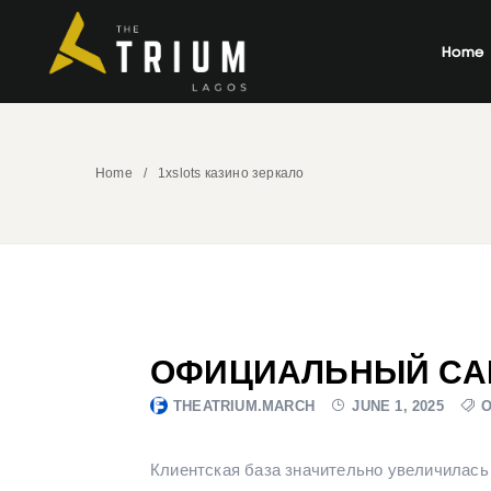
Home
Home
1xslots казино зеркало
ОФИЦИАЛЬНЫЙ САЙТ
THEATRIUM.MARCH
JUNE 1, 2025
Клиентская база значительно увеличилас