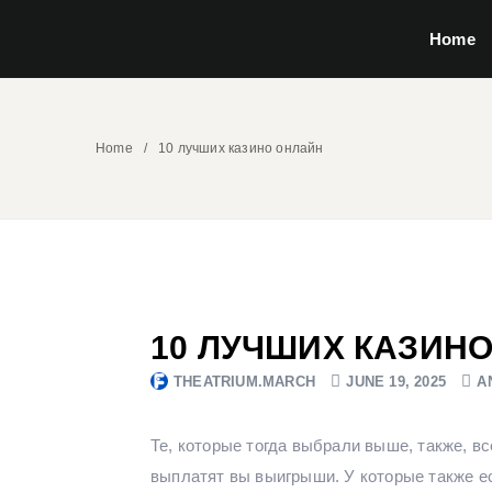
Home
Home
10 лучших казино онлайн
10 ЛУЧШИХ КАЗИНО
THEATRIUM.MARCH
JUNE 19, 2025
A
Те, которые тогда выбрали выше, также, вс
выплатят вы выигрыши. У которые также ес