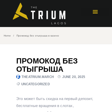
Home
Промокод без отыгрыша в казино
ПРОМОКОД БЕЗ
ОТЫГРЫША
THEATRIUM.MARCH
JUNE 20, 2025
UNCATEGORIZED
Это может быть скидка на первый депозит,
бесплатные вращения в слотах,