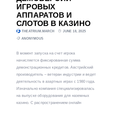
ИГРОВЫХ
АППАРАТОВ И
СЛОТОВ В КАЗИНО
THEATRIUM.MARCH
JUNE 18, 2025
ANONYMOUS
В момент запуска на счет игрока
начисляется фиксированная сумма
демонстрационных кредитов. Австрийский
производитель – ветеран индустрии и ведет
деятельность в азартных играх с 1980 года.
Изначально компания специализировалась
на выпуске оборудования для наземных
казино. С распространением онлайн