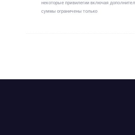
некоторые привилегии включая дополнител
суммы ограничены только