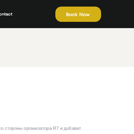
Book Now
ontact
о стороны организатора R7 и добавит