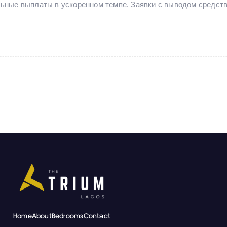
ьные выплаты в ускоренном темпе. Заявки с выводом средст
Home
About
Bedrooms
Contact