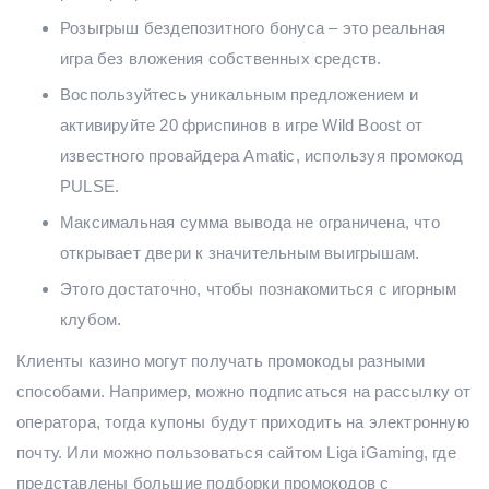
Розыгрыш бездепозитного бонуса – это реальная
игра без вложения собственных средств.
Воспользуйтесь уникальным предложением и
активируйте 20 фриспинов в игре Wild Boost от
известного провайдера Amatic, используя промокод
PULSE.
Максимальная сумма вывода не ограничена, что
открывает двери к значительным выигрышам.
Этого достаточно, чтобы познакомиться с игорным
клубом.
Клиенты казино могут получать промокоды разными
способами. Например, можно подписаться на рассылку от
оператора, тогда купоны будут приходить на электронную
почту. Или можно пользоваться сайтом Liga iGaming, где
представлены большие подборки промокодов с