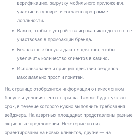
верификацию, загрузку мобильного приложения,
участие в турнире, и согласно программе
лояльности.
Важно, чтобы с устройства игрока никто до этого не
участвовал в промоакции бренда.
Бесплатные бонусы даются для того, чтобы
увеличить количество клиентов в казино.
Использование и принцип действия бездепов
максимально прост и понятен.
На странице отобразится информация о начисленном
бонусе и условиях его отыгрыша. Там же будет указан
срок, в течение которого нужно выполнить требования
вейджера. На азартных площадках представлены разные
акционные предложения. Некоторые из них
ориентированы на новых клиентов, другие — на