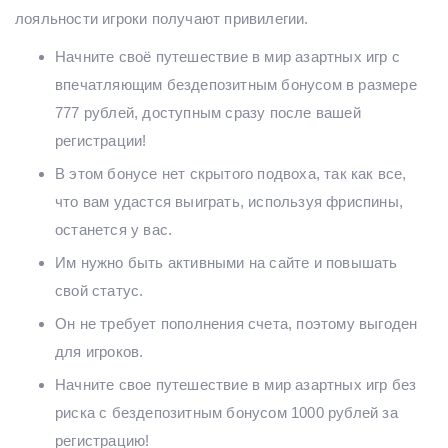
лояльности игроки получают привилегии.
Начните своё путешествие в мир азартных игр с
впечатляющим бездепозитным бонусом в размере
777 рублей, доступным сразу после вашей
регистрации!
В этом бонусе нет скрытого подвоха, так как все,
что вам удастся выиграть, используя фриспины,
останется у вас.
Им нужно быть активными на сайте и повышать
свой статус.
Он не требует пополнения счета, поэтому выгоден
для игроков.
Начните свое путешествие в мир азартных игр без
риска с бездепозитным бонусом 1000 рублей за
регистрацию!