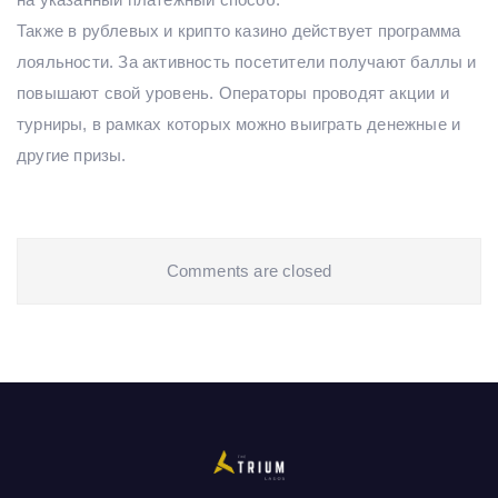
Также в рублевых и крипто казино действует программа
лояльности. За активность посетители получают баллы и
повышают свой уровень. Операторы проводят акции и
турниры, в рамках которых можно выиграть денежные и
другие призы.
Comments are closed