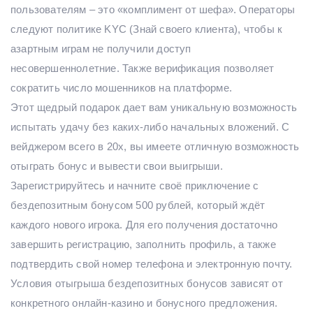
пользователям – это «комплимент от шефа». Операторы
следуют политике KYC (Знай своего клиента), чтобы к
азартным играм не получили доступ
несовершеннолетние. Также верификация позволяет
сократить число мошенников на платформе.
Этот щедрый подарок дает вам уникальную возможность
испытать удачу без каких-либо начальных вложений. С
вейджером всего в 20х, вы имеете отличную возможность
отыграть бонус и вывести свои выигрыши.
Зарегистрируйтесь и начните своё приключение с
бездепозитным бонусом 500 рублей, который ждёт
каждого нового игрока. Для его получения достаточно
завершить регистрацию, заполнить профиль, а также
подтвердить свой номер телефона и электронную почту.
Условия отыгрыша бездепозитных бонусов зависят от
конкретного онлайн-казино и бонусного предложения.