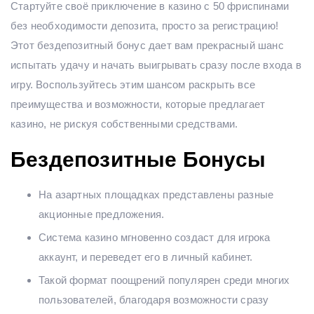
Стартуйте своё приключение в казино с 50 фриспинами
без необходимости депозита, просто за регистрацию!
Этот бездепозитный бонус дает вам прекрасный шанс
испытать удачу и начать выигрывать сразу после входа в
игру. Воспользуйтесь этим шансом раскрыть все
преимущества и возможности, которые предлагает
казино, не рискуя собственными средствами.
Бездепозитные Бонусы
На азартных площадках представлены разные
акционные предложения.
Система казино мгновенно создаст для игрока
аккаунт, и переведет его в личный кабинет.
Такой формат поощрений популярен среди многих
пользователей, благодаря возможности сразу