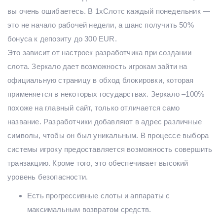
вы очень ошибаетесь. В 1хСлотс каждый понедельник —
это не начало рабочей недели, а шанс получить 50%
бонуса к депозиту до 300 EUR.
Это зависит от настроек разработчика при создании
слота. Зеркало дает возможность игрокам зайти на
официальную страницу в обход блокировки, которая
применяется в некоторых государствах. Зеркало –100%
похоже на главный сайт, только отличается само
название. Разработчики добавляют в адрес различные
символы, чтобы он был уникальным. В процессе выбора
системы игроку предоставляется возможность совершить
транзакцию. Кроме того, это обеспечивает высокий
уровень безопасности.
Есть прогрессивные слоты и аппараты с
максимальным возвратом средств.