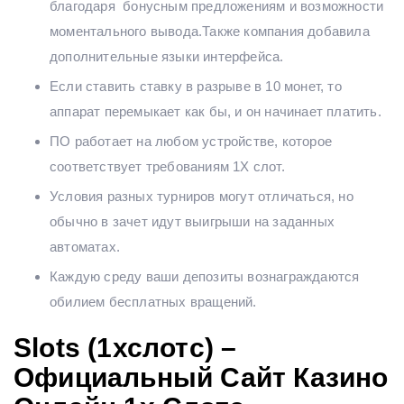
благодаря бонусным предложениям и возможности
моментального вывода.Также компания добавила
дополнительные языки интерфейса.
Если ставить ставку в разрыве в 10 монет, то
аппарат перемыкает как бы, и он начинает платить.
ПО работает на любом устройстве, которое
соответствует требованиям 1X слот.
Условия разных турниров могут отличаться, но
обычно в зачет идут выигрыши на заданных
автоматах.
Каждую среду ваши депозиты вознаграждаются
обилием бесплатных вращений.
Slots (1хслотс) –
Официальный Сайт Казино