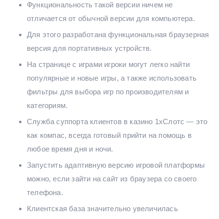
Функциональность такой версии ничем не
отличается от обычной версии для компьютера.
Для этого разработана функциональная браузерная
версия для портативных устройств.
На странице с играми игроки могут легко найти
популярные и новые игры, а также использовать
фильтры для выбора игр по производителям и
категориям.
Служба суппорта клиентов в казино 1xСлотс — это
как компас, всегда готовый прийти на помощь в
любое время дня и ночи.
Запустить адаптивную версию игровой платформы
можно, если зайти на сайт из браузера со своего
телефона.
Клиентская база значительно увеличилась