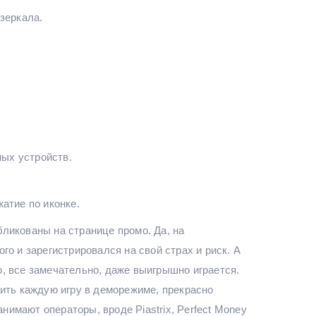
зеркала.
ных устройств.
атие по иконке.
ликованы на странице промо. Да, на
о и зарегистрировался на свой страх и риск. А
о, все замечательно, даже выигрышно играется.
ить каждую игру в деморежиме, прекрасно
нимают операторы, вроде Piastrix, Perfect Money