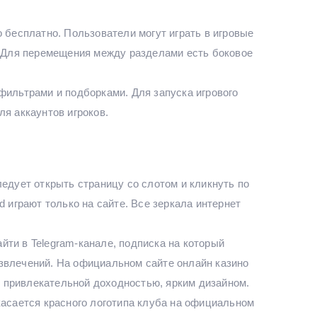
 бесплатно. Пользователи могут играть в игровые
. Для перемещения между разделами есть боковое
фильтрами и подборками. Для запуска игрового
я аккаунтов игроков.
едует открыть страницу со слотом и кликнуть по
 играют только на сайте. Все зеркала интернет
ти в Telegram-канале, подписка на который
звлечений. На официальном сайте онлайн казино
 привлекательной доходностью, ярким дизайном.
касается красного логотипа клуба на официальном