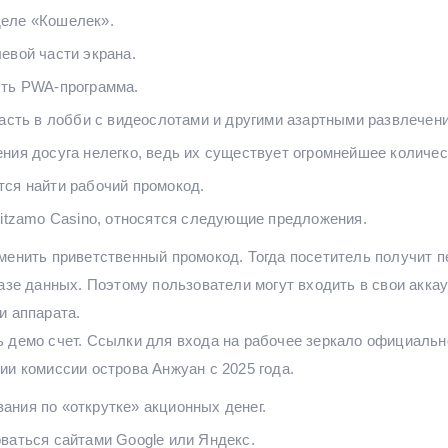
деле «Кошелек».
евой части экрана.
сть PWA-программа.
пасть в лобби с видеослотами и другими азартными развлечен
ния досуга нелегко, ведь их существует огромнейшее количес
тся найти рабочий промокод.
Bitzamo Casino, относятся следующие предложения.
менить приветственный промокод. Тогда посетитель получит 
азе данных. Поэтому пользователи могут входить в свои акка
и аппарата.
 демо счет. Ссылки для входа на рабочее зеркало официально
ии комиссии острова Анжуан с 2025 года.
ния по «открутке» акционных денег.
ваться сайтами Google или Яндекс.