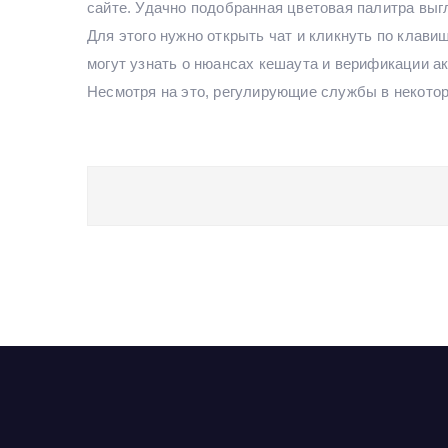
сайте. Удачно подобранная цветовая палитра выг
Для этого нужно открыть чат и кликнуть по клави
могут узнать о нюансах кешаута и верификации ак
Несмотря на это, регулирующие службы в некотор