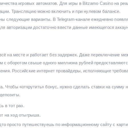
ичества игровых автоматов. Для игры в Bitzamo Casino на ре
гации. Трансляцию можно включить и при нулевом балансе.
пны следующие варианты. В Telegram-канале ежедневно появл
ля авторизации достаточно ввести данные имеющегося аккаун
 всё на месте и работает без задержек. Даже переключение м
там с оборотом свыше одного миллиона рублей предоставляют
ения. Российские интернет провайдеры, исполняющие требов
а. Чтобы «открутить» бонус, нужно сделать ставки на сумму 
 депозиты.
ь в тот раз.
ют на ход отыгрыша.
удто просто путешествуешь по информационному сайту с карти