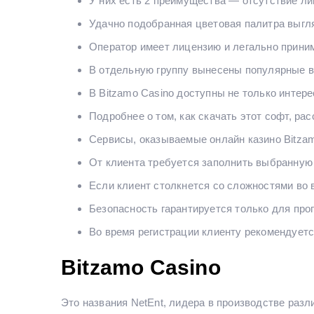
У них есть 2 преимущества — отсутствие ли
Удачно подобранная цветовая палитра выгл
Оператор имеет лицензию и легально приним
В отдельную группу вынесены популярные в
В Bitzamo Casino доступны не только интере
Подробнее о том, как скачать этот софт, рас
Сервисы, оказываемые онлайн казино Bitza
От клиента требуется заполнить выбранную 
Если клиент столкнется со сложностями во
Безопасность гарантируется только для про
Во время регистрации клиенту рекомендует
Bitzamo Casino
Это названия NetEnt, лидера в производстве разл