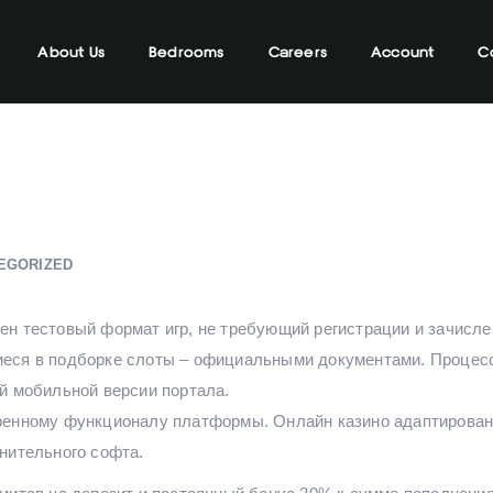
About Us
Bedrooms
Careers
Account
C
EGORIZED
н тестовый формат игр, не требующий регистрации и зачисле
еся в подборке слоты – официальными документами. Процесс
й мобильной версии портала.
ренному функционалу платформы. Онлайн казино адаптирован
нительного софта.