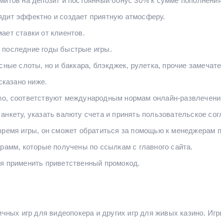
митов на депозит и постоянный бонус 30% к сумме пополнения
ядит эффектно и создает приятную атмосферу.
ает ставки от клиентов.
 последние годы быстрые игры.
сные слоты, но и баккара, блэкджек, рулетка, прочие замеча
сказано ниже.
mo, соответствуют международным нормам онлайн-развлечени
анкету, указать валюту счета и принять пользовательское со
 время игры, он сможет обратиться за помощью к менеджерам
грамм, которые получены по ссылкам с главного сайта.
ся применить приветственный промокод.
ичных игр для видеопокера и других игр для живых казино. Иг