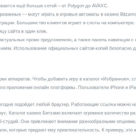
рывается ещё больше сетей – от Polygon до AVAXC.
ованные — могут играть в игровые автоматы в казино Bitzamo
страции. Большинство клиентов играет в слоты на компьютере
цу сайта в один клик.
актуальных промо предложениях, а также панель навигации с 
ванием. Использование официальных сайтов-копий безопасно дл
ки аппаратов. Чтобы добавить игру в каталог «Избранное», сл
ого приложения онлайн платформы. Пользователи iPhone и iPad
егодня подойдет любой браузер. Работающие ссылки можно най
с. Каталог казино Битзамо включает огромное количество ра
б-студий. Они привлекают внимание разнообразными опциями,
ли, которые придают ему привлекательность. К примеру, это 