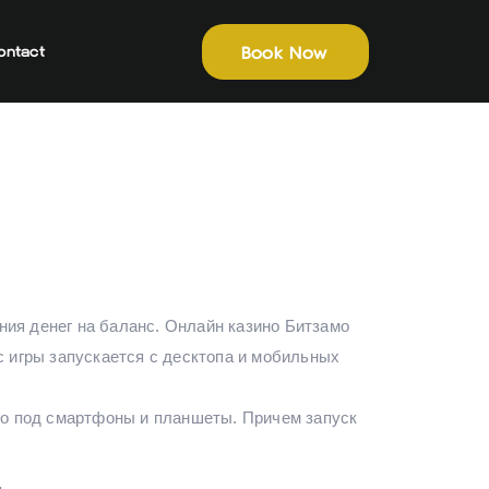
Book Now
ontact
ния денег на баланс. Онлайн казино Битзамо
 игры запускается с десктопа и мобильных
о под смартфоны и планшеты. Причем запуск