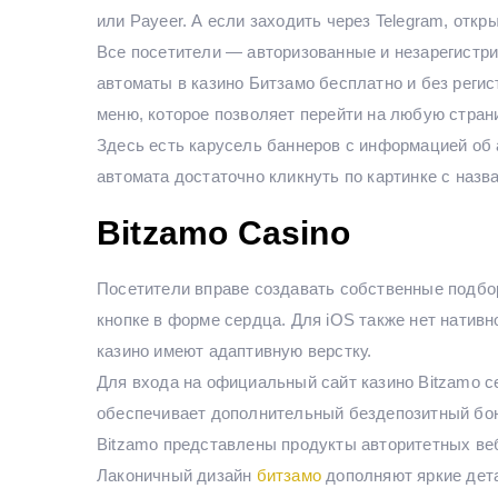
или Payeer. А если заходить через Telegram, отк
Все посетители — авторизованные и незарегистрир
автоматы в казино Битзамо бесплатно и без реги
меню, которое позволяет перейти на любую страни
Здесь есть карусель баннеров с информацией об 
автомата достаточно кликнуть по картинке с наз
Bitzamo Casino
Посетители вправе создавать собственные подбор
кнопке в форме сердца. Для iOS также нет нативн
казино имеют адаптивную верстку.
Для входа на официальный сайт казино Bitzamo с
обеспечивает дополнительный бездепозитный бону
Bitzamo представлены продукты авторитетных ве
Лаконичный дизайн
битзамо
дополняют яркие дета