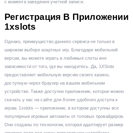
с момента заведения учетной записи.
Регистрация В Приложении
1xslots
Однако, преимущество данного сервиса не только в
широком выборе азартных игр. Благодаря мобильной
версии, вы можете играть в любимые слоты вне
зависимости от того, где вы находитесь. Да, 1XSlots
предоставляет мобильную версию своего казино,
доступную через браузер на вашем мобильном
устройстве. Также доступно приложение, которое можно
скачать у нас на сайте для более удобного доступа к
играм. 1xslots — приложение, в котором доступны все
популярные игровые автоматы от топовых провайдеров.
Они созданы по технологии, которая адаптирует размер
игрового поля под экран портативного устройства.