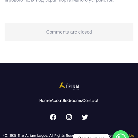
Comments are closed
Home
About
Bedrooms
Contact
(C) 2026 The Atrium Lagos. All Rights Reserved. Web Development by
Fresible