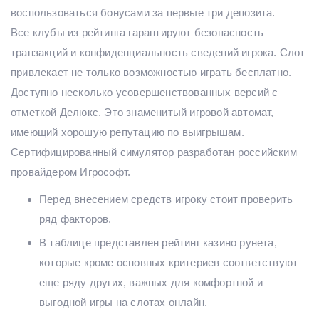
воспользоваться бонусами за первые три депозита.
Все клубы из рейтинга гарантируют безопасность
транзакций и конфиденциальность сведений игрока. Слот
привлекает не только возможностью играть бесплатно.
Доступно несколько усовершенствованных версий с
отметкой Делюкс. Это знаменитый игровой автомат,
имеющий хорошую репутацию по выигрышам.
Сертифицированный симулятор разработан российским
провайдером Игрософт.
Перед внесением средств игроку стоит проверить
ряд факторов.
В таблице представлен рейтинг казино рунета,
которые кроме основных критериев соответствуют
еще ряду других, важных для комфортной и
выгодной игры на слотах онлайн.