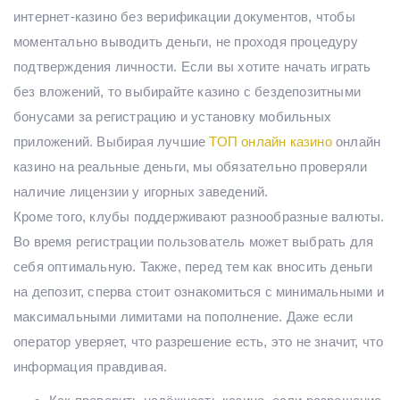
интернет-казино без верификации документов, чтобы
моментально выводить деньги, не проходя процедуру
подтверждения личности. Если вы хотите начать играть
без вложений, то выбирайте казино с бездепозитными
бонусами за регистрацию и установку мобильных
приложений. Выбирая лучшие
ТОП онлайн казино
онлайн
казино на реальные деньги, мы обязательно проверяли
наличие лицензии у игорных заведений.
Кроме того, клубы поддерживают разнообразные валюты.
Во время регистрации пользователь может выбрать для
себя оптимальную. Также, перед тем как вносить деньги
на депозит, сперва стоит ознакомиться с минимальными и
максимальными лимитами на пополнение. Даже если
оператор уверяет, что разрешение есть, это не значит, что
информация правдивая.