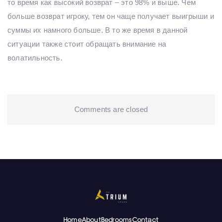
то время как высокий возврат – это 98% и выше. Чем
больше возврат игроку, тем он чаще получает выигрыши и
суммы их намного больше. В то же время в данной
ситуации также стоит обращать внимание на
волатильность.
Comments are closed
Home
About
Bedrooms
Contact