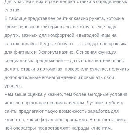
Для участия в них игроки делают ставки в определенных
слотах.
В таблице представлен рейтинг казино рунета, которые
кроме основных критериев соответствуют еще ряду
других, важных для комфортной и выгодной игры на
слотах онлайн. Щедрые бонусы — стандартная практика
для фиатных и Эфириум казино. Основная функция
специальных предложений — дать пользователю шанс
делать ставки в автоматах, покере или рулетке, получать
дополнительные вознаграждения и повышать свой
уровень.
Чем выше оценка у казино, тем более выгодные условия
игры оно предлагает своим клиентам. Лучшие гемблинг
сайты предлагают такую возможность заработка для
клиентов, как реферальная программа. В соответствии с
ней операторы предоставляют награды клиентам,