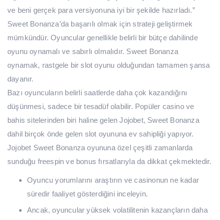
ve beni gerçek para versiyonuna iyi bir şekilde hazırladı.”
Sweet Bonanza’da başarılı olmak için strateji geliştirmek
mümkündür. Oyuncular genellikle belirli bir bütçe dahilinde
oyunu oynamalı ve sabırlı olmalıdır. Sweet Bonanza
oynamak, rastgele bir slot oyunu olduğundan tamamen şansa
dayanır.
Bazı oyuncuların belirli saatlerde daha çok kazandığını
düşünmesi, sadece bir tesadüf olabilir. Popüler casino ve
bahis sitelerinden biri haline gelen Jojobet, Sweet Bonanza
dahil birçok önde gelen slot oyununa ev sahipliği yapıyor.
Jojobet Sweet Bonanza oyununa özel çeşitli zamanlarda
sunduğu freespin ve bonus fırsatlarıyla da dikkat çekmektedir.
Oyuncu yorumlarını araştırın ve casinonun ne kadar
süredir faaliyet gösterdiğini inceleyin.
Ancak, oyuncular yüksek volatilitenin kazançların daha