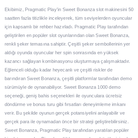
Ekibimiz, Pragmatic Play’in Sweet Bonanza slot makinesini 50
saatten fazla titizlikle inceleyerek, tüm seviyelerden oyuncular
için kapsamlı bir rehber hazırladı. Pragmatic Play tarafından
geliştirilen en popüler slot oyunlarından olan Sweet Bonanza,
renkli şeker temasına sahiptir. Çeşitli şeker sembollerinin yer
aldığı oyunda oyuncular her spin sonrasında en yüksek
kazancı sağlayan kombinasyonu oluşturmaya çalışmaktadır.
Eğlenceli olduğu kadar heyecanlı ve çeşitli riskler de
barındıran Sweet Bonanza, çeşitli platformlar tarafından demo
sürümüyle de oynanabiliyor. Sweet Bonanza 1000 demo
seçeneği, geniş bahis seçenekleri ile oyunculara ücretsiz
döndürme ve bonus turu gibi fırsatları deneyimleme imkanı
verir. Bu şekilde oyunun gerçek potansiyelini anlayabilir ve
gerçek para ile oynamadan önce bir strateji geliştirebilirsiniz.
Sweet Bonanza, Pragmatic Play tarafından yaratılan popüler