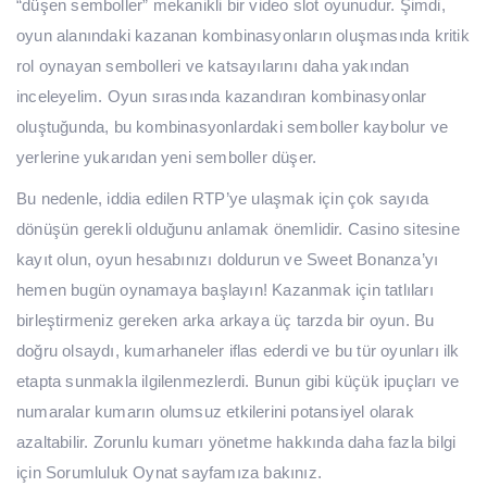
“düşen semboller” mekanikli bir video slot oyunudur. Şimdi,
oyun alanındaki kazanan kombinasyonların oluşmasında kritik
rol oynayan sembolleri ve katsayılarını daha yakından
inceleyelim. Oyun sırasında kazandıran kombinasyonlar
oluştuğunda, bu kombinasyonlardaki semboller kaybolur ve
yerlerine yukarıdan yeni semboller düşer.
Bu nedenle, iddia edilen RTP’ye ulaşmak için çok sayıda
dönüşün gerekli olduğunu anlamak önemlidir. Casino sitesine
kayıt olun, oyun hesabınızı doldurun ve Sweet Bonanza’yı
hemen bugün oynamaya başlayın! Kazanmak için tatlıları
birleştirmeniz gereken arka arkaya üç tarzda bir oyun. Bu
doğru olsaydı, kumarhaneler iflas ederdi ve bu tür oyunları ilk
etapta sunmakla ilgilenmezlerdi. Bunun gibi küçük ipuçları ve
numaralar kumarın olumsuz etkilerini potansiyel olarak
azaltabilir. Zorunlu kumarı yönetme hakkında daha fazla bilgi
için Sorumluluk Oynat sayfamıza bakınız.