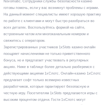
Novomatic. Сотрудники службы безопасности казино
готовы помочь, если у вас возникнут проблемы с играми.
На данный момент специалисты имеют хорошую практику
по работе с клиентами и могут быстро разобраться во
всех деталях. Воспользуйтесь формой на сайте,
встроенным чатом или многоканальным номером и
свяжитесь с оператором.
Зарегистрированных участников 1xSlots казино онлайн
поощряет начислениями не только приветственного
бонуса, но и предлагает участвовать в регулярных
акциях. Ниже в таблице более детально разберемся с
действующими акциями 1хСлотс. Онлайн-казино 1хСлотс
предлагает софт только всемирно известных
разработчиков, которые гарантируют безопасную и
честную игру. Посетителям 1xSlots предлагаются игры с
высоким процентом отдачи. Гости 1хСлотс могут