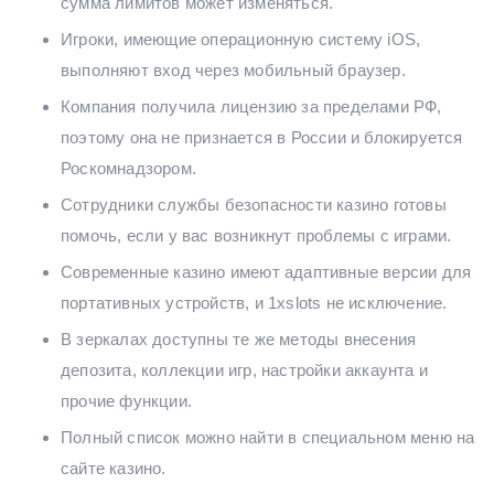
сумма лимитов может изменяться.
Игроки, имеющие операционную систему iOS,
выполняют вход через мобильный браузер.
Компания получила лицензию за пределами РФ,
поэтому она не признается в России и блокируется
Роскомнадзором.
Сотрудники службы безопасности казино готовы
помочь, если у вас возникнут проблемы с играми.
Современные казино имеют адаптивные версии для
портативных устройств, и 1xslots не исключение.
В зеркалах доступны те же методы внесения
депозита, коллекции игр, настройки аккаунта и
прочие функции.
Полный список можно найти в специальном меню на
сайте казино.