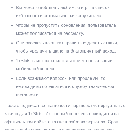
Вы можете добавить любимые игры в список
избранного и автоматически загрузить их.
Чтобы не пропустить обновления, пользователь
может подписаться на рассылку.
Они рассказывают, как правильно делать ставки,
чтобы увеличить шанс на благоприятный исход.
1xSlots сайт сохраняется и при использовании
мобильной версии.
Если возникают вопросы или проблемы, то
необходимо обращаться в службу технической
поддержки.
Просто подписаться на новости партнерских виртуальных
казино для 1xSlots. Их полный перечень приводится на
официальном сайте, а также в рабочих зеркалах. Срок
действия бонусов, которые с их помощью начисляют,