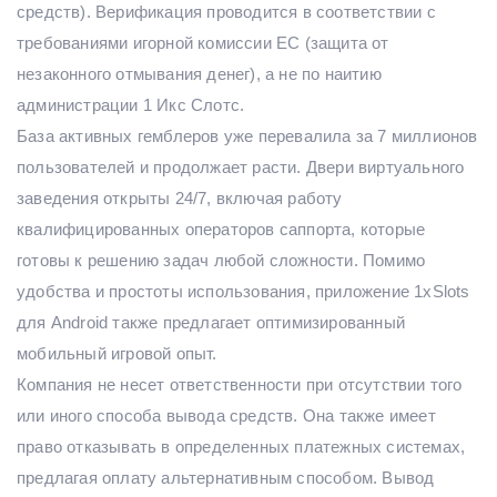
средств). Верификация проводится в соответствии с
требованиями игорной комиссии ЕС (защита от
незаконного отмывания денег), а не по наитию
администрации 1 Икс Слотс.
База активных гемблеров уже перевалила за 7 миллионов
пользователей и продолжает расти. Двери виртуального
заведения открыты 24/7, включая работу
квалифицированных операторов саппорта, которые
готовы к решению задач любой сложности. Помимо
удобства и простоты использования, приложение 1xSlots
для Android также предлагает оптимизированный
мобильный игровой опыт.
Компания не несет ответственности при отсутствии того
или иного способа вывода средств. Она также имеет
право отказывать в определенных платежных системах,
предлагая оплату альтернативным способом. Вывод