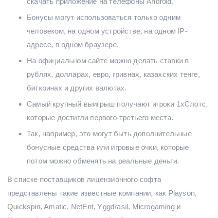
скачать приложение на телефоны Android.
Бонусы могут использоваться только одним
человеком, на одном устройстве, на одном IP-
адресе, в одном браузере.
На официальном сайте можно делать ставки в
рублях, долларах, евро, гривнах, казахских тенге,
биткоинах и других валютах.
Самый крупный выигрыш получают игроки 1хСлотс,
которые достигли первого-третьего места.
Так, например, это могут быть дополнительные
бонусные средства или игровые очки, которые
потом можно обменять на реальные деньги.
В списке поставщиков лицензионного софта
представлены такие известные компании, как Playson,
Quickspin, Amatic, NetEnt, Yggdrasil, Microgaming и