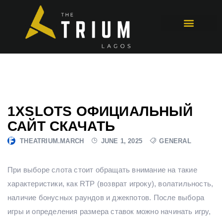
1XSLOTS ОФИЦИАЛЬНЫЙ
САЙТ СКАЧАТЬ
THEATRIUM.MARCH
JUNE 1, 2025
GENERAL
При выборе слота стоит обращать внимание на такие
характеристики, как RTP (возврат игроку), волатильность,
наличие бонусных раундов и джекпотов. После выбора
игры и определения размера ставок можно начинать игру,