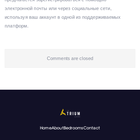
электронной почты или через социальные сети,
используя ваш аккаунт в одной из поддерживаемых
платформ.
Comments are closed
Home
About
Bedrooms
Contact