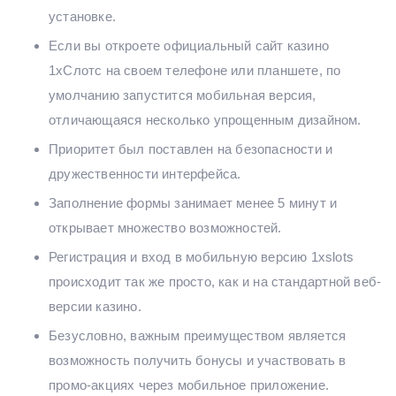
установке.
Если вы откроете официальный сайт казино
1хСлотс на своем телефоне или планшете, по
умолчанию запустится мобильная версия,
отличающаяся несколько упрощенным дизайном.
Приоритет был поставлен на безопасности и
дружественности интерфейса.
Заполнение формы занимает менее 5 минут и
открывает множество возможностей.
Регистрация и вход в мобильную версию 1xslots
происходит так же просто, как и на стандартной веб-
версии казино.
Безусловно, важным преимуществом является
возможность получить бонусы и участвовать в
промо-акциях через мобильное приложение.