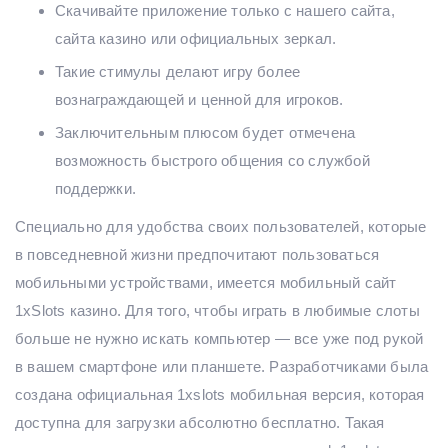
Скачивайте приложение только с нашего сайта,
сайта казино или официальных зеркал.
Такие стимулы делают игру более
вознаграждающей и ценной для игроков.
Заключительным плюсом будет отмечена
возможность быстрого общения со службой
поддержки.
Специально для удобства своих пользователей, которые
в повседневной жизни предпочитают пользоваться
мобильными устройствами, имеется мобильный сайт
1xSlots казино. Для того, чтобы играть в любимые слоты
больше не нужно искать компьютер — все уже под рукой
в вашем смартфоне или планшете. Разработчиками была
создана официальная 1xslots мобильная версия, которая
доступна для загрузки абсолютно бесплатно. Такая