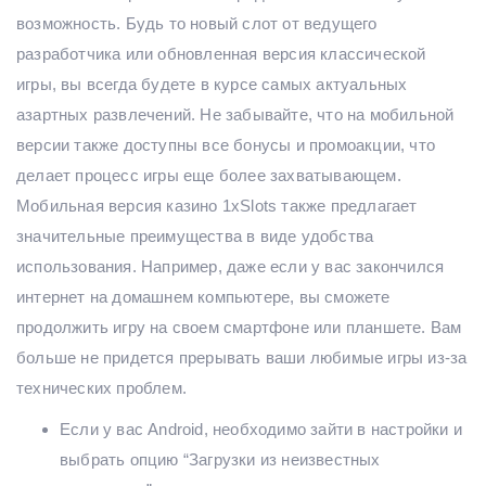
возможность. Будь то новый слот от ведущего
разработчика или обновленная версия классической
игры, вы всегда будете в курсе самых актуальных
азартных развлечений. Не забывайте, что на мобильной
версии также доступны все бонусы и промоакции, что
делает процесс игры еще более захватывающем.
Мобильная версия казино 1xSlots также предлагает
значительные преимущества в виде удобства
использования. Например, даже если у вас закончился
интернет на домашнем компьютере, вы сможете
продолжить игру на своем смартфоне или планшете. Вам
больше не придется прерывать ваши любимые игры из-за
технических проблем.
Если у вас Android, необходимо зайти в настройки и
выбрать опцию “Загрузки из неизвестных