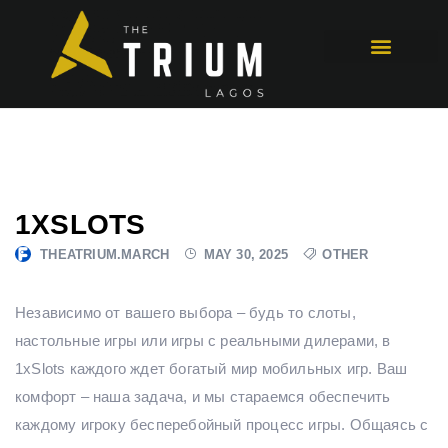
1XSLOTS
THEATRIUM.MARCH
MAY 30, 2025
OTHER
Независимо от вашего выбора – будь то слоты,
настольные игры или игры с реальными дилерами, в
1xSlots каждого ждет богатый мир мобильных игр. Ваш
комфорт – наша задача, и мы стараемся обеспечить
каждому игроку бесперебойный процесс игры. Общаясь с