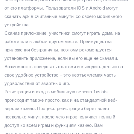
от его платформы. Пользователи iOS и Android могут
скачать apk в считанные минуты со своего мобильного
устройства.
Скачав приложение, участники смогут играть дома, на
работе или в любом другом месте. Преимущества
приложения безграничны, поэтому рекомендуется
установить приложение, если вы его еще не скачали.
Возможность совершать платежи и выводить деньги на
свое удобное устройство – это неотъемлемая часть
удовольствия от азартных игр.
Регистрация и вход в мобильную версию 1xslots
происходит так же просто, как и на стандартной веб-
версии казино. Процесс регистрации берет всего
несколько минут, после чего игрок получает полный
доступ ко всем играм и функциям казино. Вам
предлагается зарегистрироваться с помощью