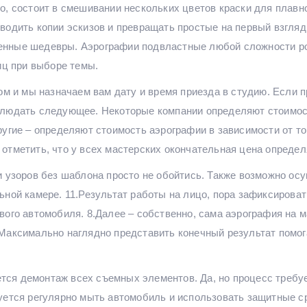
, состоит в смешивании нескольких цветов краски для плавно
водить копии эскизов и превращать простые на первый взгля
енные шедевры. Аэрографии подвластные любой сложности ро
иц при выборе темы.
том и мы назначаем вам дату и время приезда в студию. Если 
блюдать следующее. Некоторые компании определяют стоимос
угие – определяют стоимость аэрографии в зависимости от то
отметить, что у всех мастерских окончательная цена определ
и узоров без шаблона просто не обойтись. Также возможно ос
ьной камере. 11.Результат работы на лицо, пора зафиксирова
вого автомобиля. 8.Далее – собственно, сама аэрография на м
 Максимально наглядно представить конечный результат помог
тся демонтаж всех съемных элементов. Да, но процесс требу
уется регулярно мыть автомобиль и использовать защитные с