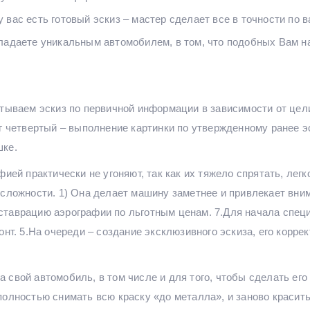
 вас есть готовый эскиз – мастер сделает все в точности по 
ладаете уникальным автомобилем, в том, что подобных Вам на
атываем эскиз по первичной информации в зависимости от цел
аг четвертый – выполнение картинки по утвержденному ранее 
шке.
ией практически не угоняют, так как их тяжело спрятать, лег
 сложности. 1) Она делает машину заметнее и привлекает вни
ставрацию аэрографии по льготным ценам. 7.Для начала спец
онт. 5.На очереди – создание эксклюзивного эскиза, его корр
свой автомобиль, в том числе и для того, чтобы сделать его
полностью снимать всю краску «до металла», и заново красит