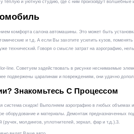
ашу тёплую и уютную студию, где с ним произойдут волшебные 
томобиль
нием комфорта салона автомашины. Это может быть установка
томические и т.д. А если Вы захотите усилить кузов, поменят
но уже технический. Говоря о смысле затрат на аэрографию, не
olor-line. Советуем задействовать в рисунке неснимаемые эле
ее подвержены царапинам и повреждениям, они удачно допол
ии? Знакомьтесь С Процессом
ая система скидок! Выполняем аэрографию в любых объемах 
ое оборудование и материалы. Демонтаж предназначенных по
ручек, молдингов, уплотнителей, зеркал, фар и т.д.).3.
евно видят Ваше авто.