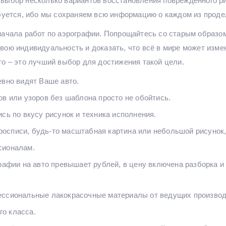
выбор несколько вариантов восстановления повреждённого ри
ебуется, ибо мы сохраняем всю информацию о каждом из проде
начала работ по аэрографии. Попрощайтесь со старым образом 
ою индивидуальность и доказать, что всё в мире может измен
то – это лучший выбор для достижения такой цели.
евно видят Ваше авто.
ов или узоров без шаблона просто не обойтись.
сь по вкусу рисунок и техника исполнения.
списи, будь-то масштабная картина или небольшой рисунок, 
сионалам.
рафии на авто превышает рублей, в цену включена разборка и 
ессиональные лакокрасочные материалы от ведущих производ
о класса.