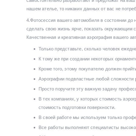
самостоятельно разработают и предложат на ваш 
нашем ателье, то никаких данных от вас не потр
4.Фотосессия вашего автомобиля в состоянии до 
сделать свою жизнь ярче, показать окружающим св
Качественная и креативная аэрография вашего ав
Только представьте, сколько человек ежедн
К тому же при создании некоторых орнамент
Кроме того, этому покупателю должен прийти
Аэрографии подвластные любой сложности ро
Просто поручите эту важную задачу профес
В тех компаниях, у которых стоимость аэрог
стоимость подготовки поверхности.
В своей работе мы используем только проф
Все работы выполняют специалисты высоког