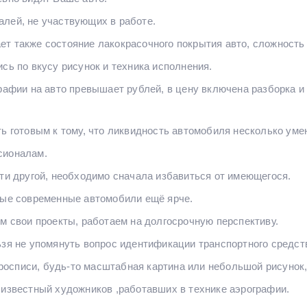
лей, не участвующих в работе.
т также состояние лакокрасочного покрытия авто, сложность
сь по вкусу рисунок и техника исполнения.
рафии на авто превышает рублей, в цену включена разборка и 
ть готовым к тому, что ликвидность автомобиля несколько уме
сионалам.
сти другой, необходимо сначала избавиться от имеющегося.
вые современные автомобили ещё ярче.
им свои проекты, работаем на долгосрочную перспективу.
ьзя не упомянуть вопрос идентификации транспортного средст
списи, будь-то масштабная картина или небольшой рисунок, 
 известный художников ,работавших в технике аэрографии.